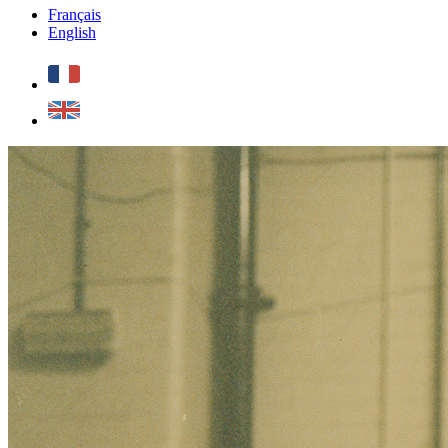
Français
English