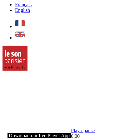
Français
English
Play / pause
Download our free Player App
0:00