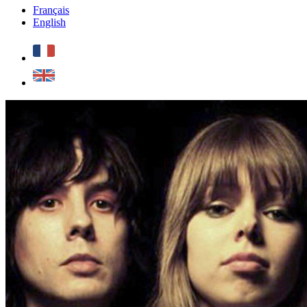
Français
English