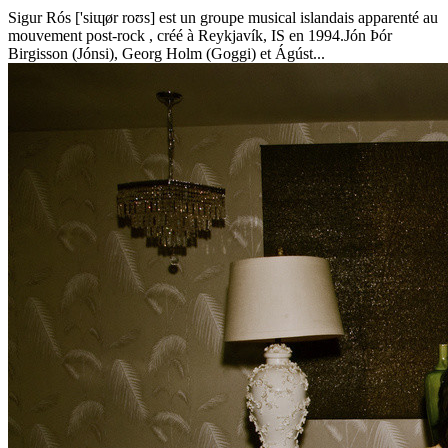
Sigur Rós ['siɰør roʊs] est un groupe musical islandais apparenté au
mouvement post-rock , créé à Reykjavík, IS en 1994.Jón Þór
Birgisson (Jónsi), Georg Holm (Goggi) et Ágúst...