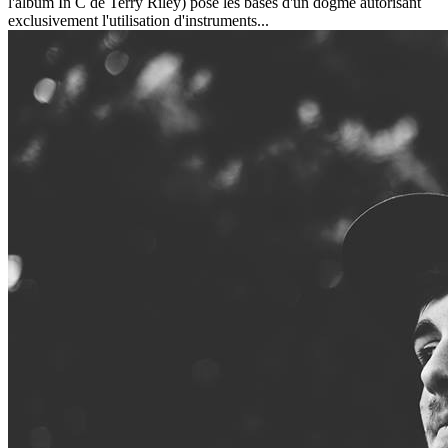
l'album In C de Terry Riley) pose les bases d'un dogme autorisant
exclusivement l'utilisation d'instruments...