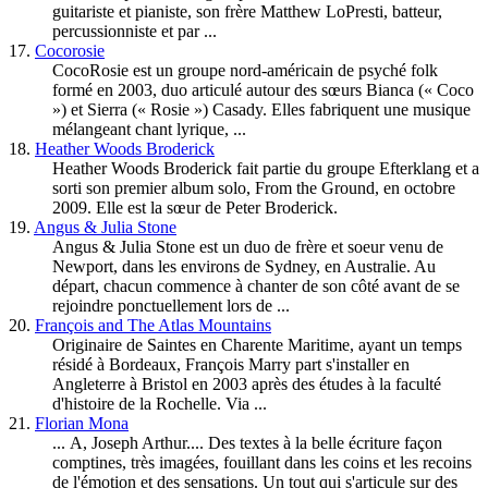
guitariste et pianiste, son frère Matthew LoPresti, batteur,
percussionniste et par ...
17.
Cocorosie
CocoRosie est un groupe nord-américain de psyché
folk
formé en 2003, duo articulé autour des sœurs Bianca (« Coco
») et Sierra (« Rosie ») Casady. Elles fabriquent une musique
mélangeant chant lyrique, ...
18.
Heather Woods Broderick
Heather Woods Broderick fait partie du groupe Efterklang et a
sorti son premier album solo, From the Ground, en octobre
2009. Elle est la sœur de Peter Broderick.
19.
Angus & Julia Stone
Angus & Julia Stone est un duo de frère et soeur venu de
Newport, dans les environs de Sydney, en Australie. Au
départ, chacun commence à chanter de son côté avant de se
rejoindre ponctuellement lors de ...
20.
François and The Atlas Mountains
Originaire de Saintes en Charente Maritime, ayant un temps
résidé à Bordeaux, François Marry part s'installer en
Angleterre à Bristol en 2003 après des études à la faculté
d'histoire de la Rochelle. Via ...
21.
Florian Mona
... A, Joseph Arthur.... Des textes à la belle écriture façon
comptines, très imagées, fouillant dans les coins et les recoins
de l'émotion et des sensations. Un tout qui s'articule sur des