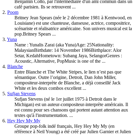
Benjamin Cotto, par l'intermédiaire d'un ami commun dans un
café parisien. Ils se retrouvent ...
2.
Poom
Britney Jean Spears (née le 2 décembre 1981 à Kentwood, en
Louisiane) est une chanteuse, danseuse, actrice, compositrice,
scénariste et réalisatrice américaine. Son univers musical est la
pop.Britney Spears ...
3.
Yuna
Name : Yunalis Zarai (aka Yuna)Age: 25Nationality:
MalaysianBirthdate: 14 November 1986Birthplace: Alor
Setar, KedahHometown: Subang Jaya, SelangorGenres :
Acoustic, Alternative, PopMusic is one of the ...
4.
Blanche
Entre Blanche et The White Stripes, le lien n’est pas que
sémantique. Outre l’origine, Detroit, Dan John Miller,
compositeur-interprète de Blanche, a déjà conseillé Jack
White et les deux combos excellent ...
5.
Sufjan Stevens
Sufjan Stevens (né le 1er juillet 1975 à Detroit dans le
Michigan) est un auteur-compositeur-interprète américain. Il
est connu pour ses chansons qui portent autant attention aux
textes qu'à l'instrumentation. ...
6.
Hey Hey My My
Groupe pop-
folk
indé français, Hey Hey My My (en
référence à Neil Young) a été créé par Julien Garnier et Julien