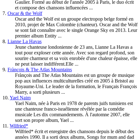
Gaulier. Formé au début de l'année 2005 à Paris, le duo écrit
et compose des chansons influencées ...
7.
Oscar & the Wolf
Oscar and the Wolf est un groupe electropop belge formé en
2010, projet de Max Colombie (chanteur). Oscar and the Wolf
se sont fait connaître avec le single Orange Sky en 2013. Leur
premier album Entity ...
8.
Lianne La Havas
Jeune chanteuse londonienne de 23 ans, Lianne La Havas a
tout pour exploser cette année. Avec son regard profond, son
sourire charmeur et sa voix enrobée d'une chaleur épaisse, elle
ne peut laisser indifférent.Elle ...
9.
Frànçois & The Atlas Mountains
Frànçois and The Atlas Mountains est un groupe de musique
pop aux influences multiculturelles créé en 2005 à Bristol au
Royaume-Uni. Le leader de la formation, le Français François
Marry, a sorti plusieurs ...
10.
Yael Naim
Yael Naim, née à Paris en 1978 de parents juifs tunisiens est
une chanteuse franco-israélienne révélée par la comédie
musicale Les dix commandements. À l'automne 2007, elle
sort son propre album, Yael ...
11.
Wilfried*
Wilfried* écrit et enregistre des chansons depuis le début des
années 1990. Il a sorti deux albums, Songs for mum and dad