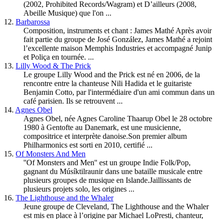
(2002, Prohibited Records/Wagram) et D’ailleurs (2008,
Abeille Musique) que l'on ...
12.
Barbarossa
Composition, instruments et chant : James Mathé Après avoir
fait partie du groupe de José González, James Mathé a rejoint
l’excellente maison Memphis Industries et accompagné Junip
et Poliça en tournée. ...
13.
Lilly Wood & The Prick
Le groupe Lilly Wood and the Prick est né en 2006, de la
rencontre entre la chanteuse Nili Hadida et le guitariste
Benjamin Cotto, par l'intermédiaire d'un ami commun dans un
café parisien. Ils se retrouvent ...
14.
Agnes Obel
Agnes Obel, née Agnes Caroline Thaarup Obel le 28 octobre
1980 à Gentofte au Danemark, est une musicienne,
compositrice et interprète danoise.Son premier album
Philharmonics est sorti en 2010, certifié ...
15.
Of Monsters And Men
''Of Monsters and Men'' est un groupe Indie
Folk
/Pop,
gagnant du Músíktilraunir dans une bataille musicale entre
plusieurs groupes de musique en Islande.Jaillissants de
plusieurs projets solo, les origines ...
16.
The Lighthouse and the Whaler
Jeune groupe de Cleveland, The Lighthouse and the Whaler
est mis en place à l’origine par Michael LoPresti, chanteur,