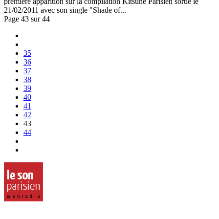
première apparition sur la compilation Kitsuné Parisien sortie le
21/02/2011 avec son single "Shade of...
Page 43 sur 44
35
36
37
38
39
40
41
42
43
44