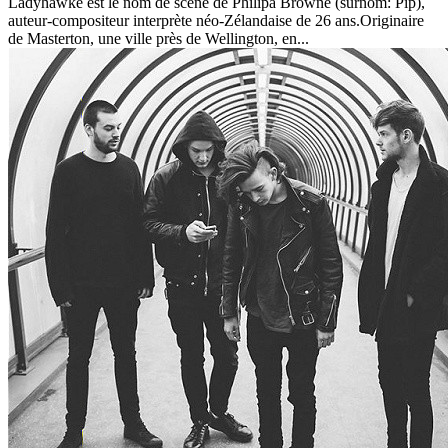
Ladyhawke est le nom de scène de Philipa Browne (surnom: Pip),
auteur-compositeur interprète néo-Zélandaise de 26 ans.Originaire
de Masterton, une ville près de Wellington, en...