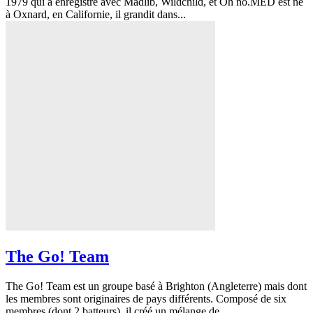
1979 qui a enregistré avec Madlib, Wildchild, et Oh no.MED est né
à Oxnard, en Californie, il grandit dans...
The Go! Team
The Go! Team est un groupe basé à Brighton (Angleterre) mais dont
les membres sont originaires de pays différents. Composé de six
membres (dont 2 batteurs), il créé un mélange de...