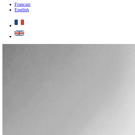
Français
English