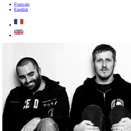
Français
English