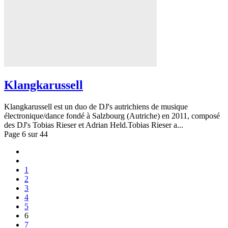
Klangkarussell
Klangkarussell est un duo de DJ's autrichiens de musique
électronique/dance fondé à Salzbourg (Autriche) en 2011, composé
des DJ's Tobias Rieser et Adrian Held.Tobias Rieser a...
Page 6 sur 44
1
2
3
4
5
6
7