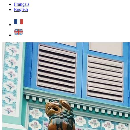
Français
English