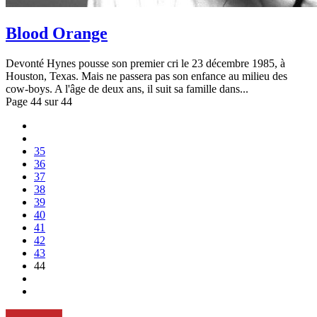
Blood Orange
Devonté Hynes pousse son premier cri le 23 décembre 1985, à
Houston, Texas. Mais ne passera pas son enfance au milieu des
cow-boys. A l'âge de deux ans, il suit sa famille dans...
Page 44 sur 44
35
36
37
38
39
40
41
42
43
44