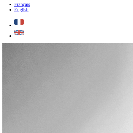
Français
English