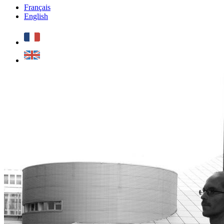
Français
English