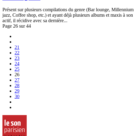
Présent sur plusieurs compilations du genre (Bar lounge, Millennium
jazz, Coffee shop, etc.) et ayant déjà plusieurs albums et maxis à son
actif, il récidive avec sa dernière...
Page 26 sur 44
21
22
23
24
25
26
27
28
29
30