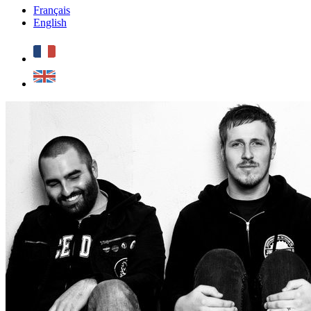
Français
English