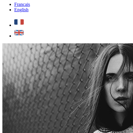
Français
English