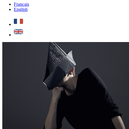
Français
English