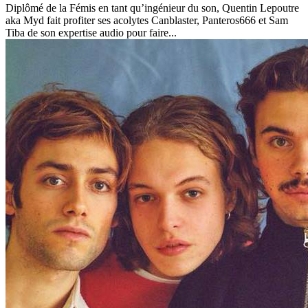
Diplômé de la Fémis en tant qu’ingénieur du son, Quentin Lepoutre
aka Myd fait profiter ses acolytes Canblaster, Panteros666 et Sam
Tiba de son expertise audio pour faire...