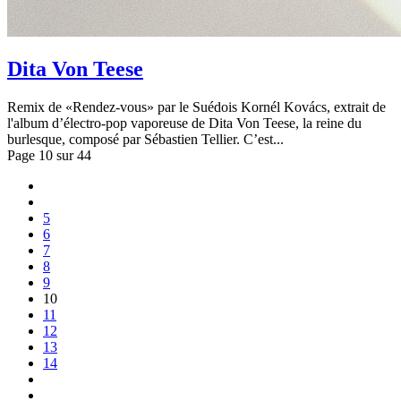
Dita Von Teese
Remix de «Rendez-vous» par le Suédois Kornél Kovács, extrait de
l'album d’électro-pop vaporeuse de Dita Von Teese, la reine du
burlesque, composé par Sébastien Tellier. C’est...
Page 10 sur 44
5
6
7
8
9
10
11
12
13
14