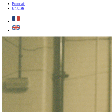
Français
English