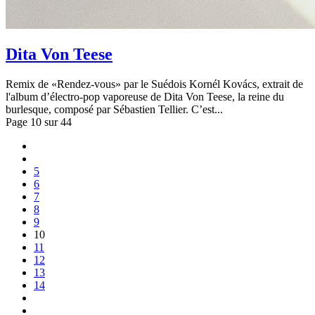
Dita Von Teese
Remix de «Rendez-vous» par le Suédois Kornél Kovács, extrait de
l'album d’électro-pop vaporeuse de Dita Von Teese, la reine du
burlesque, composé par Sébastien Tellier. C’est...
Page 10 sur 44
5
6
7
8
9
10
11
12
13
14