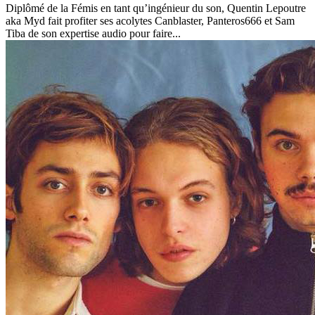
Diplômé de la Fémis en tant qu’ingénieur du son, Quentin Lepoutre
aka Myd fait profiter ses acolytes Canblaster, Panteros666 et Sam
Tiba de son expertise audio pour faire...