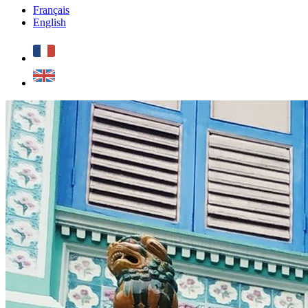
Français
English