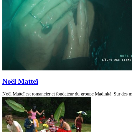
Noël Matteï
Noël Matteï est romancier et fondateur du groupe Madinkà. Sur des mélo