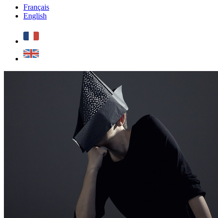
Français
English