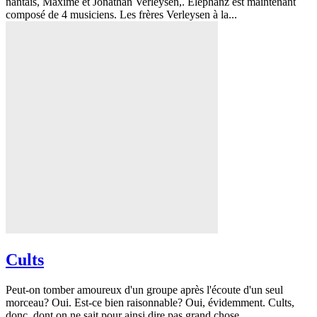
nantais, Maxime et Jonathan Verleysen,. Elephanz est maintenant
composé de 4 musiciens. Les frères Verleysen à la...
Cults
Peut-on tomber amoureux d'un groupe après l'écoute d'un seul
morceau? Oui. Est-ce bien raisonnable? Oui, évidemment. Cults,
donc, dont on ne sait pour ainsi dire pas grand chose...