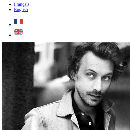
Français
English