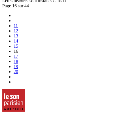
Leurs histoires sont installés dans la...
Page 16 sur 44
11
12
13
14
15
16
17
18
19
20