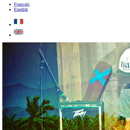
Français
English