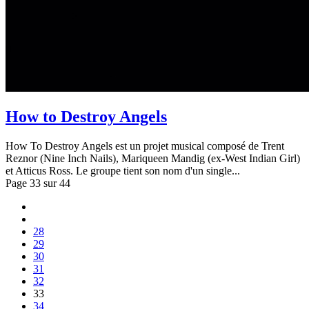
How to Destroy Angels
How To Destroy Angels est un projet musical composé de Trent
Reznor (Nine Inch Nails), Mariqueen Mandig (ex-West Indian Girl)
et Atticus Ross. Le groupe tient son nom d'un single...
Page 33 sur 44
28
29
30
31
32
33
34