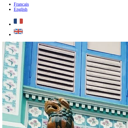
Français
English