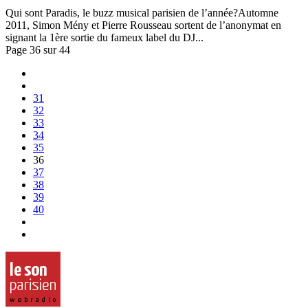
Qui sont Paradis, le buzz musical parisien de l’année?Automne
2011, Simon Mény et Pierre Rousseau sortent de l’anonymat en
signant la 1ère sortie du fameux label du DJ...
Page 36 sur 44
31
32
33
34
35
36
37
38
39
40