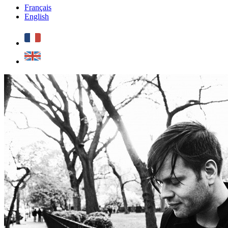
Français
English