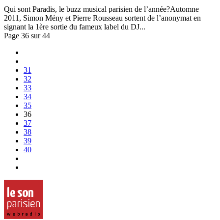
Qui sont Paradis, le buzz musical parisien de l’année?Automne
2011, Simon Mény et Pierre Rousseau sortent de l’anonymat en
signant la 1ère sortie du fameux label du DJ...
Page 36 sur 44
31
32
33
34
35
36
37
38
39
40