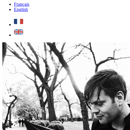
Français
English