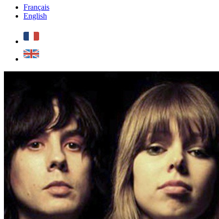
Français
English