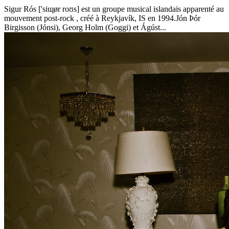
Sigur Rós ['siɰør roʊs] est un groupe musical islandais apparenté au
mouvement post-rock , créé à Reykjavík, IS en 1994.Jón Þór
Birgisson (Jónsi), Georg Holm (Goggi) et Ágúst...