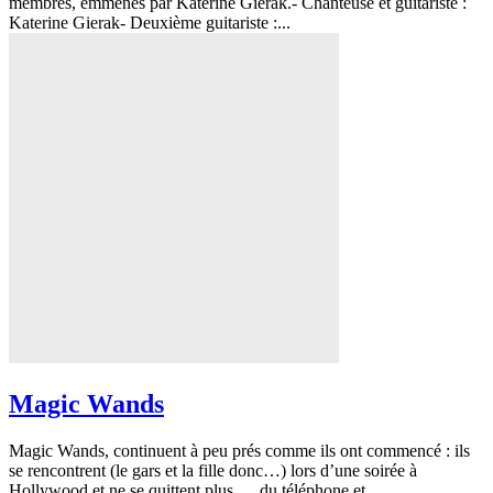
membres, emmenés par Katerine Gierak.- Chanteuse et guitariste :
Katerine Gierak- Deuxième guitariste :...
Magic Wands
Magic Wands, continuent à peu prés comme ils ont commencé : ils
se rencontrent (le gars et la fille donc…) lors d’une soirée à
Hollywood et ne se quittent plus … du téléphone et...