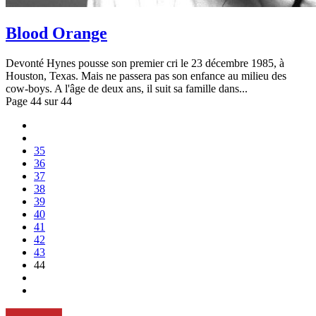
Blood Orange
Devonté Hynes pousse son premier cri le 23 décembre 1985, à
Houston, Texas. Mais ne passera pas son enfance au milieu des
cow-boys. A l'âge de deux ans, il suit sa famille dans...
Page 44 sur 44
35
36
37
38
39
40
41
42
43
44