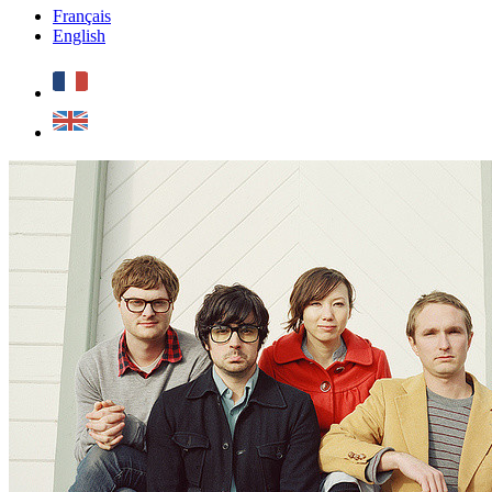
Français
English