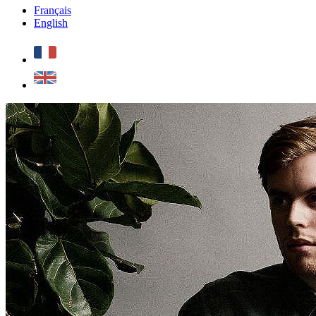
Français
English