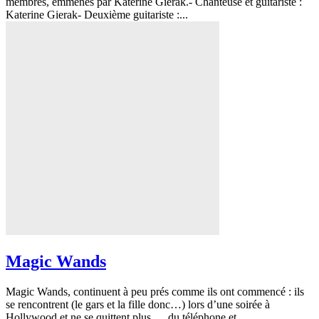
membres, emmenés par Katerine Gierak.- Chanteuse et guitariste :
Katerine Gierak- Deuxième guitariste :...
Magic Wands
Magic Wands, continuent à peu prés comme ils ont commencé : ils
se rencontrent (le gars et la fille donc…) lors d’une soirée à
Hollywood et ne se quittent plus … du téléphone et...