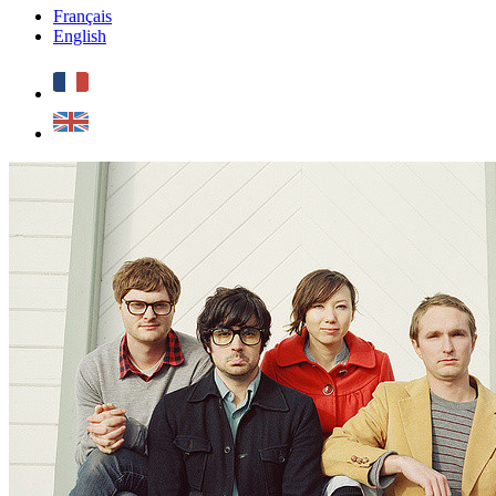
Français
English