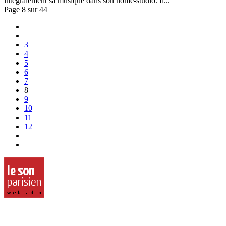
intégralement sa musique dans son home-studio. Il...
Page 8 sur 44
3
4
5
6
7
8
9
10
11
12