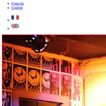
Français
English