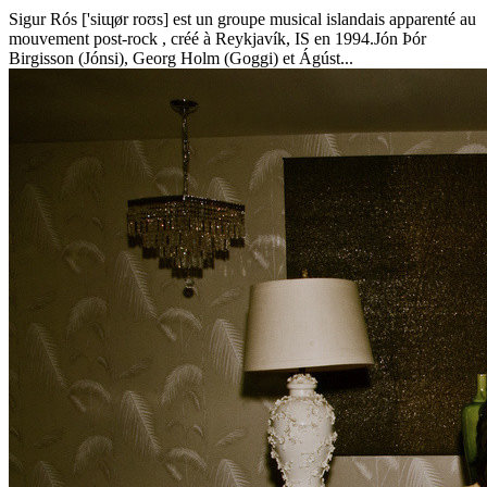
Sigur Rós ['siɰør roʊs] est un groupe musical islandais apparenté au
mouvement post-rock , créé à Reykjavík, IS en 1994.Jón Þór
Birgisson (Jónsi), Georg Holm (Goggi) et Ágúst...