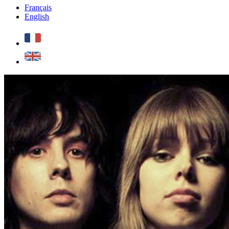
Français
English