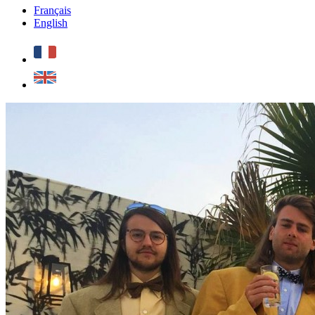
Français
English