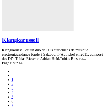
Klangkarussell
Klangkarussell est un duo de DJ's autrichiens de musique
électronique/dance fondé à Salzbourg (Autriche) en 2011, composé
des DJ's Tobias Rieser et Adrian Held.Tobias Rieser a...
Page 6 sur 44
1
2
3
4
5
6
7