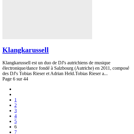
Klangkarussell
Klangkarussell est un duo de DJ's autrichiens de musique
électronique/dance fondé à Salzbourg (Autriche) en 2011, composé
des DJ's Tobias Rieser et Adrian Held.Tobias Rieser a...
Page 6 sur 44
1
2
3
4
5
6
7