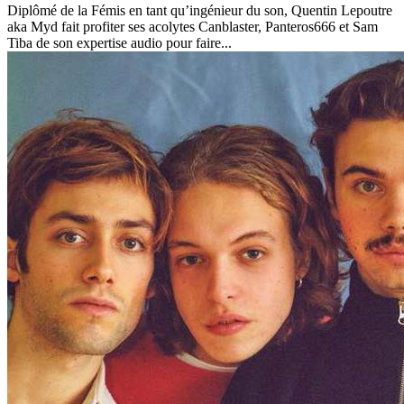
Diplômé de la Fémis en tant qu’ingénieur du son, Quentin Lepoutre
aka Myd fait profiter ses acolytes Canblaster, Panteros666 et Sam
Tiba de son expertise audio pour faire...