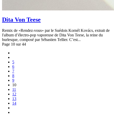
Dita Von Teese
Remix de «Rendez-vous» par le Suédois Kornél Kovács, extrait de
l'album d’électro-pop vaporeuse de Dita Von Teese, la reine du
burlesque, composé par Sébastien Tellier. C’est...
Page 10 sur 44
5
6
7
8
9
10
11
12
13
14