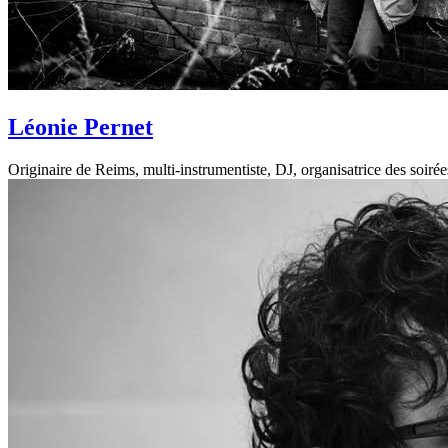
Léonie Pernet
Originaire de Reims, multi-instrumentiste, DJ, organisatrice des soirée