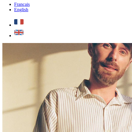
Français
English