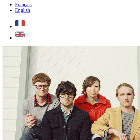
Français
English