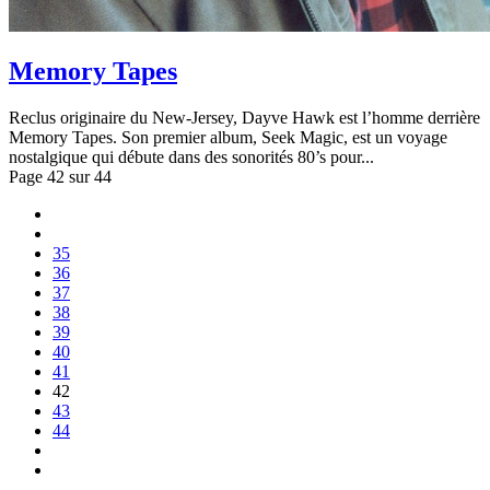
Memory Tapes
Reclus originaire du New-Jersey, Dayve Hawk est l’homme derrière
Memory Tapes. Son premier album, Seek Magic, est un voyage
nostalgique qui débute dans des sonorités 80’s pour...
Page 42 sur 44
35
36
37
38
39
40
41
42
43
44