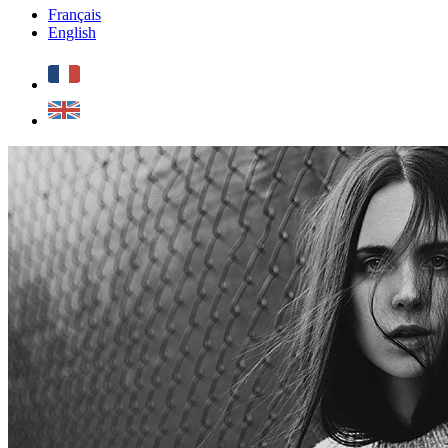
Français
English