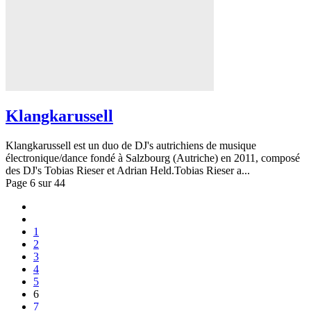
Klangkarussell
Klangkarussell est un duo de DJ's autrichiens de musique
électronique/dance fondé à Salzbourg (Autriche) en 2011, composé
des DJ's Tobias Rieser et Adrian Held.Tobias Rieser a...
Page 6 sur 44
1
2
3
4
5
6
7