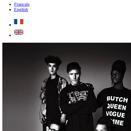
Français
English