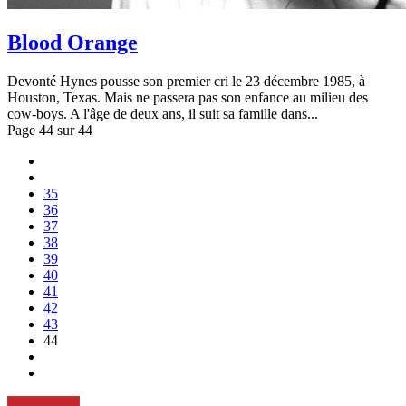
Blood Orange
Devonté Hynes pousse son premier cri le 23 décembre 1985, à
Houston, Texas. Mais ne passera pas son enfance au milieu des
cow-boys. A l'âge de deux ans, il suit sa famille dans...
Page 44 sur 44
35
36
37
38
39
40
41
42
43
44