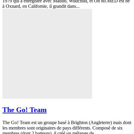
1979 qui a enregistré avec Madlib, Wildchild, et Oh no.MED est né
à Oxnard, en Californie, il grandit dans...
The Go! Team
The Go! Team est un groupe basé à Brighton (Angleterre) mais dont
les membres sont originaires de pays différents. Composé de six
membres (dont 2 batteurs), il créé un mélange de...