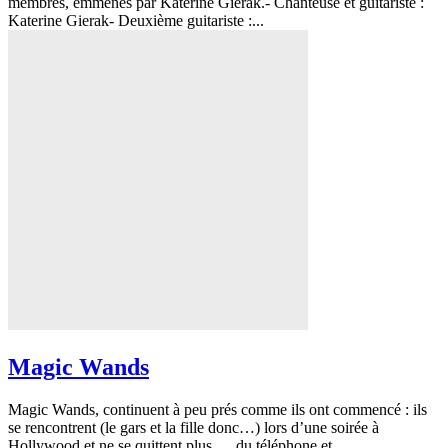
membres, emmenés par Katerine Gierak.- Chanteuse et guitariste :
Katerine Gierak- Deuxième guitariste :...
Magic Wands
Magic Wands, continuent à peu prés comme ils ont commencé : ils
se rencontrent (le gars et la fille donc…) lors d’une soirée à
Hollywood et ne se quittent plus … du téléphone et...